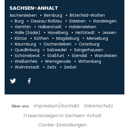
SACHSEN-ANHALT
Aschersleben
Bernburg
Bitterfeld-Wolfen
Burg
Dessau-Roßlau
Eisleben
Gardelegen
Genthin
Halberstadt
Haldensleben
Halle (Saale)
Havelberg
Hettstedt
Jessen
Klötze
Köthen
Magdeburg
Merseburg
Naumburg
Oschersleben
Osterburg
Quedlinburg
Salzwedel
Sangerhausen
Schönebeck
Staßfurt
Stendal
Wanzleben
Weißenfels
Wernigerode
Wittenberg
Wolmirstedt
Zeitz
Zerbst
Impressum/Kontakt
Datenschutz
Über uns
Traueranzeigen in Sachsen-Anhalt
Cookie-Einstellungen