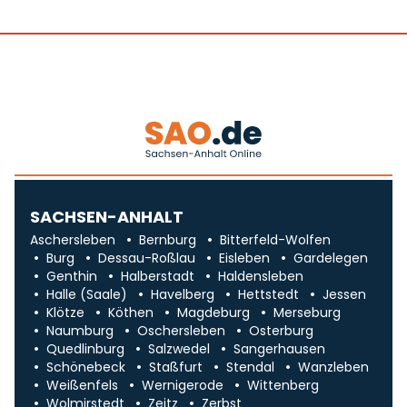
SACHSEN-ANHALT
Aschersleben
Bernburg
Bitterfeld-Wolfen
Burg
Dessau-Roßlau
Eisleben
Gardelegen
Genthin
Halberstadt
Haldensleben
Halle (Saale)
Havelberg
Hettstedt
Jessen
Klötze
Köthen
Magdeburg
Merseburg
Naumburg
Oschersleben
Osterburg
Quedlinburg
Salzwedel
Sangerhausen
Schönebeck
Staßfurt
Stendal
Wanzleben
Weißenfels
Wernigerode
Wittenberg
Wolmirstedt
Zeitz
Zerbst