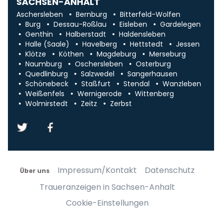
SACHSEN-ANHALT
Aschersleben
Bernburg
Bitterfeld-Wolfen
Burg
Dessau-Roßlau
Eisleben
Gardelegen
Genthin
Halberstadt
Haldensleben
Halle (Saale)
Havelberg
Hettstedt
Jessen
Klötze
Köthen
Magdeburg
Merseburg
Naumburg
Oschersleben
Osterburg
Quedlinburg
Salzwedel
Sangerhausen
Schönebeck
Staßfurt
Stendal
Wanzleben
Weißenfels
Wernigerode
Wittenberg
Wolmirstedt
Zeitz
Zerbst
Impressum/Kontakt
Datenschutz
Über uns
Traueranzeigen in Sachsen-Anhalt
Cookie-Einstellungen