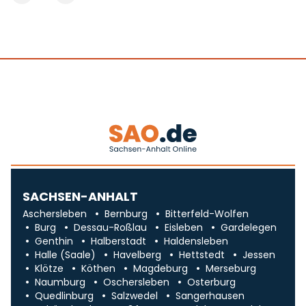
SACHSEN-ANHALT
Aschersleben
Bernburg
Bitterfeld-Wolfen
Burg
Dessau-Roßlau
Eisleben
Gardelegen
Genthin
Halberstadt
Haldensleben
Halle (Saale)
Havelberg
Hettstedt
Jessen
Klötze
Köthen
Magdeburg
Merseburg
Naumburg
Oschersleben
Osterburg
Quedlinburg
Salzwedel
Sangerhausen