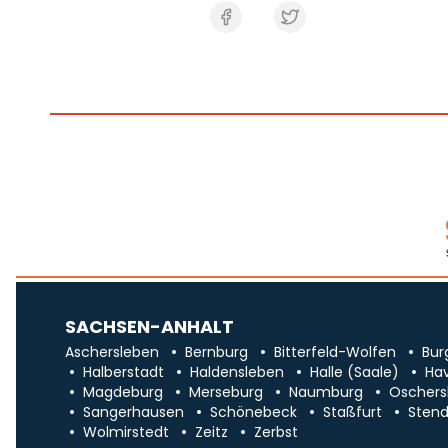
SACHSEN-ANHALT
Aschersleben
Bernburg
Bitterfeld-Wolfen
Bur
Halberstadt
Haldensleben
Halle (Saale)
Ha
Magdeburg
Merseburg
Naumburg
Oschers
Sangerhausen
Schönebeck
Staßfurt
Stend
Wolmirstedt
Zeitz
Zerbst