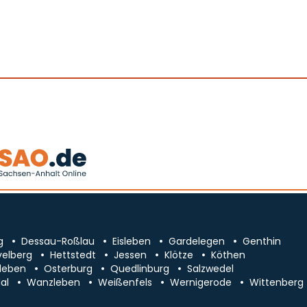
g
Dessau-Roßlau
Eisleben
Gardelegen
Genthin
velberg
Hettstedt
Jessen
Klötze
Köthen
leben
Osterburg
Quedlinburg
Salzwedel
al
Wanzleben
Weißenfels
Wernigerode
Wittenberg