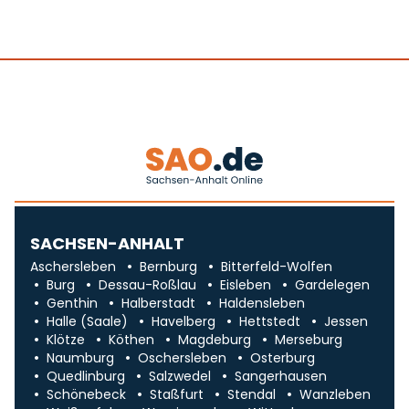
SACHSEN-ANHALT
Aschersleben
Bernburg
Bitterfeld-Wolfen
Burg
Dessau-Roßlau
Eisleben
Gardelegen
Genthin
Halberstadt
Haldensleben
Halle (Saale)
Havelberg
Hettstedt
Jessen
Klötze
Köthen
Magdeburg
Merseburg
Naumburg
Oschersleben
Osterburg
Quedlinburg
Salzwedel
Sangerhausen
Schönebeck
Staßfurt
Stendal
Wanzleben