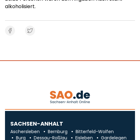
alkoholisiert.
SACHSEN-ANHALT
Aschersleben
Bernburg
Bitterfeld-Wolfen
Burg
Dessau-Roßlau
Eisleben
Gardelegen