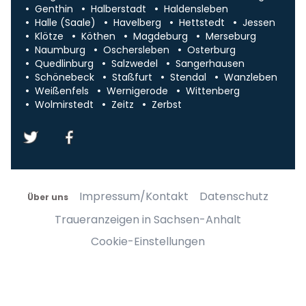
Genthin
Halberstadt
Haldensleben
Halle (Saale)
Havelberg
Hettstedt
Jessen
Klötze
Köthen
Magdeburg
Merseburg
Naumburg
Oschersleben
Osterburg
Quedlinburg
Salzwedel
Sangerhausen
Schönebeck
Staßfurt
Stendal
Wanzleben
Weißenfels
Wernigerode
Wittenberg
Wolmirstedt
Zeitz
Zerbst
Impressum/Kontakt
Datenschutz
Über uns
Traueranzeigen in Sachsen-Anhalt
Cookie-Einstellungen