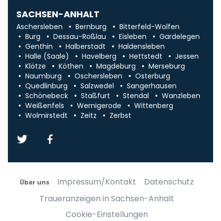
SACHSEN-ANHALT
Aschersleben
Bernburg
Bitterfeld-Wolfen
Burg
Dessau-Roßlau
Eisleben
Gardelegen
Genthin
Halberstadt
Haldensleben
Halle (Saale)
Havelberg
Hettstedt
Jessen
Klötze
Köthen
Magdeburg
Merseburg
Naumburg
Oschersleben
Osterburg
Quedlinburg
Salzwedel
Sangerhausen
Schönebeck
Staßfurt
Stendal
Wanzleben
Weißenfels
Wernigerode
Wittenberg
Wolmirstedt
Zeitz
Zerbst
Impressum/Kontakt
Datenschutz
Über uns
Traueranzeigen in Sachsen-Anhalt
Cookie-Einstellungen