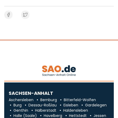
SACHSEN-ANHALT
Aschersleben
Bernburg
Bitterfeld-Wolfen
Burg
Dessau-Roßlau
Eisleben
Gardelegen
Genthin
Halberstadt
Haldensleben
Halle (Saale)
Havelberg
Hettstedt
Jessen