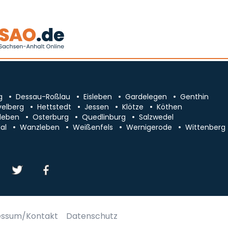
g
Dessau-Roßlau
Eisleben
Gardelegen
Genthin
velberg
Hettstedt
Jessen
Klötze
Köthen
leben
Osterburg
Quedlinburg
Salzwedel
al
Wanzleben
Weißenfels
Wernigerode
Wittenberg
essum/Kontakt
Datenschutz