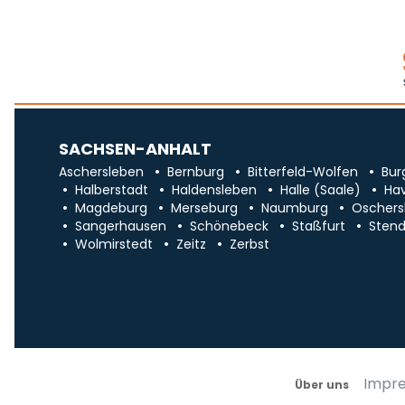
SACHSEN-ANHALT
Aschersleben
Bernburg
Bitterfeld-Wolfen
Bur
Halberstadt
Haldensleben
Halle (Saale)
Ha
Magdeburg
Merseburg
Naumburg
Oschers
Sangerhausen
Schönebeck
Staßfurt
Stend
Wolmirstedt
Zeitz
Zerbst
Impr
Über uns