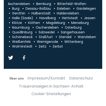
Aschersleben
Bernburg
Bitterfeld-Wolfen
Burg
Dessau-Roßlau
Eisleben
Gardelegen
Genthin
Halberstadt
Haldensleben
Halle (Saale)
Havelberg
Hettstedt
Jessen
Klötze
Köthen
Magdeburg
Merseburg
Naumburg
Oschersleben
Osterburg
Quedlinburg
Salzwedel
Sangerhausen
Schönebeck
Staßfurt
Stendal
Wanzleben
Weißenfels
Wernigerode
Wittenberg
Wolmirstedt
Zeitz
Zerbst
Impressum/Kontakt
Datenschutz
Über uns
Traueranzeigen in Sachsen-Anhalt
Cookie-Einstellungen