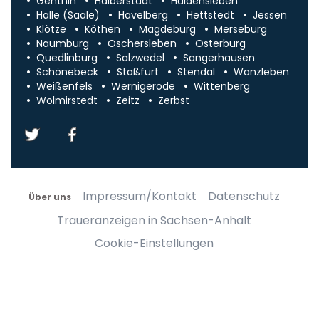
Genthin
Halberstadt
Haldensleben
Halle (Saale)
Havelberg
Hettstedt
Jessen
Klötze
Köthen
Magdeburg
Merseburg
Naumburg
Oschersleben
Osterburg
Quedlinburg
Salzwedel
Sangerhausen
Schönebeck
Staßfurt
Stendal
Wanzleben
Weißenfels
Wernigerode
Wittenberg
Wolmirstedt
Zeitz
Zerbst
Impressum/Kontakt
Datenschutz
Über uns
Traueranzeigen in Sachsen-Anhalt
Cookie-Einstellungen