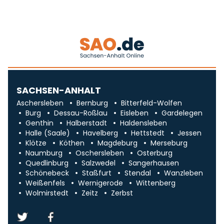
SACHSEN-ANHALT
Aschersleben
Bernburg
Bitterfeld-Wolfen
Burg
Dessau-Roßlau
Eisleben
Gardelegen
Genthin
Halberstadt
Haldensleben
Halle (Saale)
Havelberg
Hettstedt
Jessen
Klötze
Köthen
Magdeburg
Merseburg
Naumburg
Oschersleben
Osterburg
Quedlinburg
Salzwedel
Sangerhausen
Schönebeck
Staßfurt
Stendal
Wanzleben
Weißenfels
Wernigerode
Wittenberg
Wolmirstedt
Zeitz
Zerbst