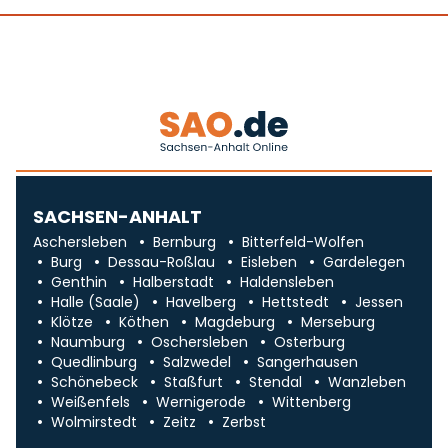
SACHSEN-ANHALT
Aschersleben
Bernburg
Bitterfeld-Wolfen
Burg
Dessau-Roßlau
Eisleben
Gardelegen
Genthin
Halberstadt
Haldensleben
Halle (Saale)
Havelberg
Hettstedt
Jessen
Klötze
Köthen
Magdeburg
Merseburg
Naumburg
Oschersleben
Osterburg
Quedlinburg
Salzwedel
Sangerhausen
Schönebeck
Staßfurt
Stendal
Wanzleben
Weißenfels
Wernigerode
Wittenberg
Wolmirstedt
Zeitz
Zerbst