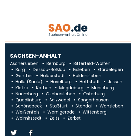
SACHSEN-ANHALT
Aschersleben
Bernburg
Bitterfeld-Wolfen
Burg
Dessau-Roßlau
Eisleben
Gardelegen
Genthin
Halberstadt
Haldensleben
Halle (Saale)
Havelberg
Hettstedt
Jessen
Klötze
Köthen
Magdeburg
Merseburg
Naumburg
Oschersleben
Osterburg
Quedlinburg
Salzwedel
Sangerhausen
Schönebeck
Staßfurt
Stendal
Wanzleben
Weißenfels
Wernigerode
Wittenberg
Wolmirstedt
Zeitz
Zerbst