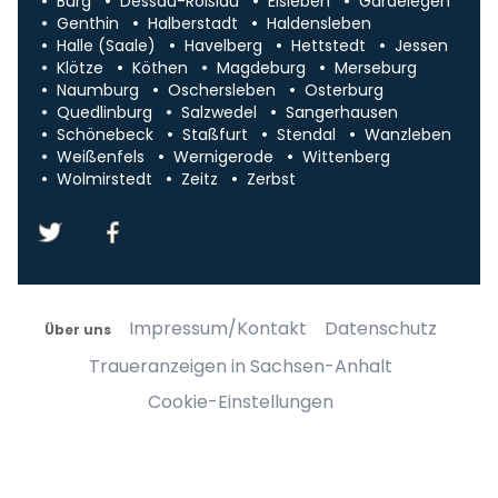
Burg
Dessau-Roßlau
Eisleben
Gardelegen
Genthin
Halberstadt
Haldensleben
Halle (Saale)
Havelberg
Hettstedt
Jessen
Klötze
Köthen
Magdeburg
Merseburg
Naumburg
Oschersleben
Osterburg
Quedlinburg
Salzwedel
Sangerhausen
Schönebeck
Staßfurt
Stendal
Wanzleben
Weißenfels
Wernigerode
Wittenberg
Wolmirstedt
Zeitz
Zerbst
Impressum/Kontakt
Datenschutz
Über uns
Traueranzeigen in Sachsen-Anhalt
Cookie-Einstellungen