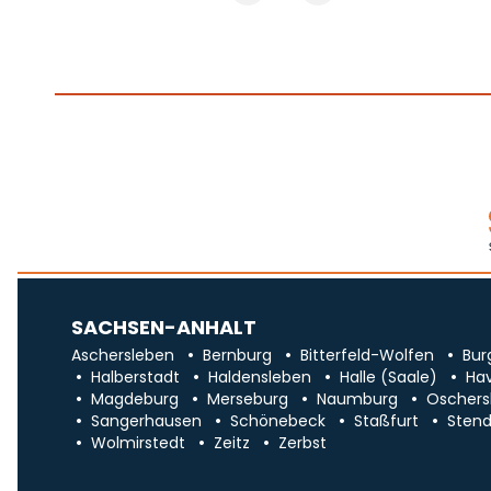
SACHSEN-ANHALT
Aschersleben
Bernburg
Bitterfeld-Wolfen
Bur
Halberstadt
Haldensleben
Halle (Saale)
Ha
Magdeburg
Merseburg
Naumburg
Oschers
Sangerhausen
Schönebeck
Staßfurt
Stend
Wolmirstedt
Zeitz
Zerbst