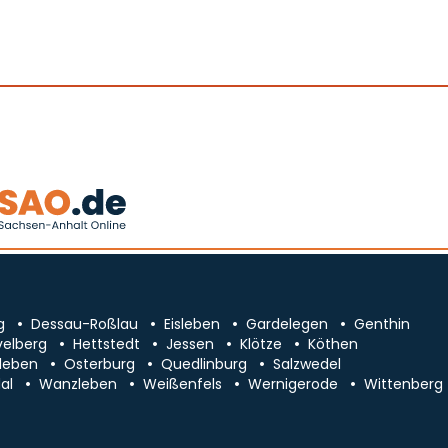
g
Dessau-Roßlau
Eisleben
Gardelegen
Genthin
velberg
Hettstedt
Jessen
Klötze
Köthen
leben
Osterburg
Quedlinburg
Salzwedel
al
Wanzleben
Weißenfels
Wernigerode
Wittenberg