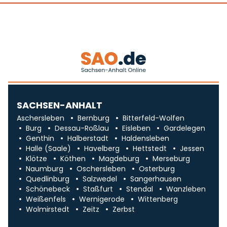
SACHSEN-ANHALT
Aschersleben
Bernburg
Bitterfeld-Wolfen
Burg
Dessau-Roßlau
Eisleben
Gardelegen
Genthin
Halberstadt
Haldensleben
Halle (Saale)
Havelberg
Hettstedt
Jessen
Klötze
Köthen
Magdeburg
Merseburg
Naumburg
Oschersleben
Osterburg
Quedlinburg
Salzwedel
Sangerhausen
Schönebeck
Staßfurt
Stendal
Wanzleben
Weißenfels
Wernigerode
Wittenberg
Wolmirstedt
Zeitz
Zerbst