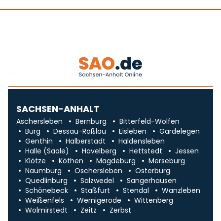
SACHSEN-ANHALT
Aschersleben
Bernburg
Bitterfeld-Wolfen
Burg
Dessau-Roßlau
Eisleben
Gardelegen
Genthin
Halberstadt
Haldensleben
Halle (Saale)
Havelberg
Hettstedt
Jessen
Klötze
Köthen
Magdeburg
Merseburg
Naumburg
Oschersleben
Osterburg
Quedlinburg
Salzwedel
Sangerhausen
Schönebeck
Staßfurt
Stendal
Wanzleben
Weißenfels
Wernigerode
Wittenberg
Wolmirstedt
Zeitz
Zerbst