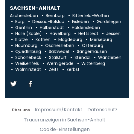
SACHSEN-ANHALT
Aschersleben
Bernburg
Bitterfeld-Wolfen
Burg
Dessau-Roßlau
Eisleben
Gardelegen
Genthin
Halberstadt
Haldensleben
Halle (Saale)
Havelberg
Hettstedt
Jessen
Klötze
Köthen
Magdeburg
Merseburg
Naumburg
Oschersleben
Osterburg
Quedlinburg
Salzwedel
Sangerhausen
Schönebeck
Staßfurt
Stendal
Wanzleben
Weißenfels
Wernigerode
Wittenberg
Wolmirstedt
Zeitz
Zerbst
Impressum/Kontakt
Datenschutz
Über uns
Traueranzeigen in Sachsen-Anhalt
Cookie-Einstellungen