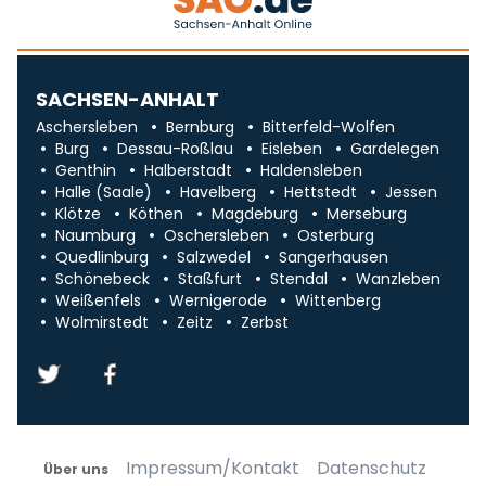
SACHSEN-ANHALT
Aschersleben
Bernburg
Bitterfeld-Wolfen
Burg
Dessau-Roßlau
Eisleben
Gardelegen
Genthin
Halberstadt
Haldensleben
Halle (Saale)
Havelberg
Hettstedt
Jessen
Klötze
Köthen
Magdeburg
Merseburg
Naumburg
Oschersleben
Osterburg
Quedlinburg
Salzwedel
Sangerhausen
Schönebeck
Staßfurt
Stendal
Wanzleben
Weißenfels
Wernigerode
Wittenberg
Wolmirstedt
Zeitz
Zerbst
Impressum/Kontakt
Datenschutz
Über uns