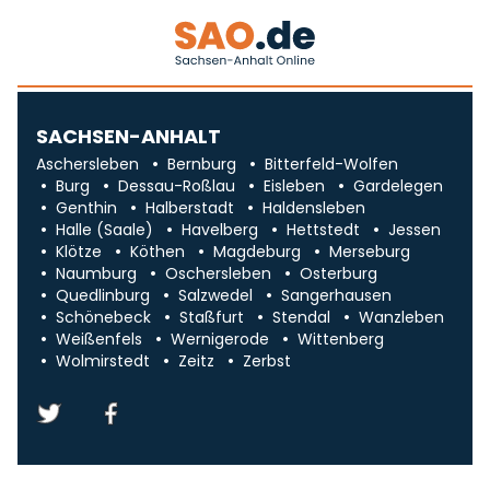
SACHSEN-ANHALT
Aschersleben
Bernburg
Bitterfeld-Wolfen
Burg
Dessau-Roßlau
Eisleben
Gardelegen
Genthin
Halberstadt
Haldensleben
Halle (Saale)
Havelberg
Hettstedt
Jessen
Klötze
Köthen
Magdeburg
Merseburg
Naumburg
Oschersleben
Osterburg
Quedlinburg
Salzwedel
Sangerhausen
Schönebeck
Staßfurt
Stendal
Wanzleben
Weißenfels
Wernigerode
Wittenberg
Wolmirstedt
Zeitz
Zerbst