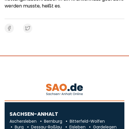
werden musste, heißt es.
SACHSEN-ANHALT
Aschersleben
Bernburg
Bitterfeld-Wolfen
Burg
Dessau-Roßlau
Eisleben
Gardelegen