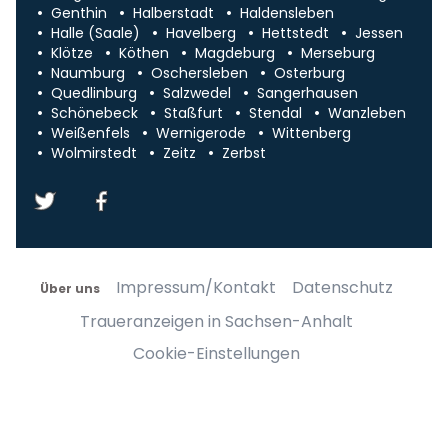
Genthin
Halberstadt
Haldensleben
Halle (Saale)
Havelberg
Hettstedt
Jessen
Klötze
Köthen
Magdeburg
Merseburg
Naumburg
Oschersleben
Osterburg
Quedlinburg
Salzwedel
Sangerhausen
Schönebeck
Staßfurt
Stendal
Wanzleben
Weißenfels
Wernigerode
Wittenberg
Wolmirstedt
Zeitz
Zerbst
Impressum/Kontakt
Datenschutz
Über uns
Traueranzeigen in Sachsen-Anhalt
Cookie-Einstellungen