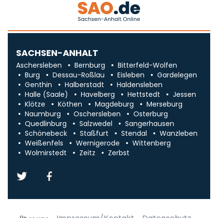
SACHSEN-ANHALT
Aschersleben
Bernburg
Bitterfeld-Wolfen
Burg
Dessau-Roßlau
Eisleben
Gardelegen
Genthin
Halberstadt
Haldensleben
Halle (Saale)
Havelberg
Hettstedt
Jessen
Klötze
Köthen
Magdeburg
Merseburg
Naumburg
Oschersleben
Osterburg
Quedlinburg
Salzwedel
Sangerhausen
Schönebeck
Staßfurt
Stendal
Wanzleben
Weißenfels
Wernigerode
Wittenberg
Wolmirstedt
Zeitz
Zerbst