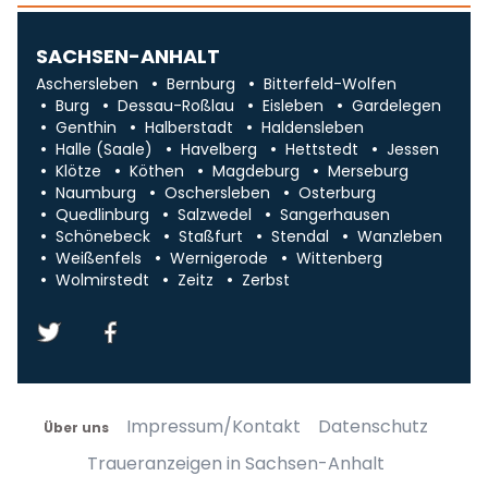
SACHSEN-ANHALT
Aschersleben
Bernburg
Bitterfeld-Wolfen
Burg
Dessau-Roßlau
Eisleben
Gardelegen
Genthin
Halberstadt
Haldensleben
Halle (Saale)
Havelberg
Hettstedt
Jessen
Klötze
Köthen
Magdeburg
Merseburg
Naumburg
Oschersleben
Osterburg
Quedlinburg
Salzwedel
Sangerhausen
Schönebeck
Staßfurt
Stendal
Wanzleben
Weißenfels
Wernigerode
Wittenberg
Wolmirstedt
Zeitz
Zerbst
Impressum/Kontakt
Datenschutz
Über uns
Traueranzeigen in Sachsen-Anhalt