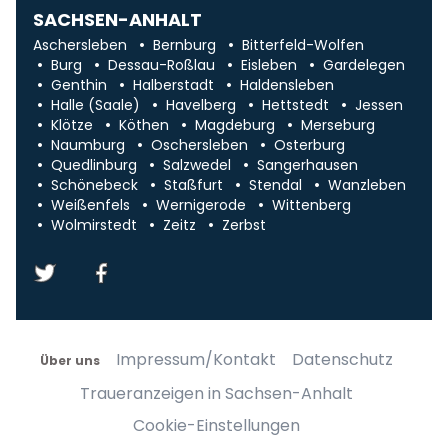
SACHSEN-ANHALT
Aschersleben
Bernburg
Bitterfeld-Wolfen
Burg
Dessau-Roßlau
Eisleben
Gardelegen
Genthin
Halberstadt
Haldensleben
Halle (Saale)
Havelberg
Hettstedt
Jessen
Klötze
Köthen
Magdeburg
Merseburg
Naumburg
Oschersleben
Osterburg
Quedlinburg
Salzwedel
Sangerhausen
Schönebeck
Staßfurt
Stendal
Wanzleben
Weißenfels
Wernigerode
Wittenberg
Wolmirstedt
Zeitz
Zerbst
Impressum/Kontakt
Datenschutz
Über uns
Traueranzeigen in Sachsen-Anhalt
Cookie-Einstellungen