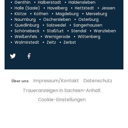
Genthin
Halberstadt
Haldensleben
Halle (Saale)
Havelberg
Hettstedt
Jessen
Klötze
Köthen
Magdeburg
Merseburg
Naumburg
Oschersleben
Osterburg
Quedlinburg
Salzwedel
Sangerhausen
Schönebeck
Staßfurt
Stendal
Wanzleben
Weißenfels
Wernigerode
Wittenberg
Wolmirstedt
Zeitz
Zerbst
Impressum/Kontakt
Datenschutz
Über uns
Traueranzeigen in Sachsen-Anhalt
Cookie-Einstellungen