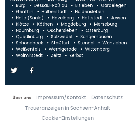
Burg
Dessau-Roßlau
Eisleben
Gardelegen
Genthin
Halberstadt
Haldensleben
Halle (Saale)
Havelberg
Hettstedt
Jessen
Klötze
Köthen
Magdeburg
Merseburg
Naumburg
Oschersleben
Osterburg
Quedlinburg
Salzwedel
Sangerhausen
Schönebeck
Staßfurt
Stendal
Wanzleben
Weißenfels
Wernigerode
Wittenberg
Wolmirstedt
Zeitz
Zerbst
Impressum/Kontakt
Datenschutz
Über uns
Traueranzeigen in Sachsen-Anhalt
Cookie-Einstellungen