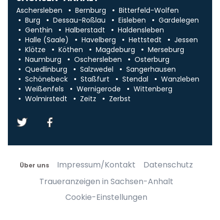
Aschersleben
Bernburg
Bitterfeld-Wolfen
Burg
Dessau-Roßlau
Eisleben
Gardelegen
Genthin
Halberstadt
Haldensleben
Halle (Saale)
Havelberg
Hettstedt
Jessen
Klötze
Köthen
Magdeburg
Merseburg
Naumburg
Oschersleben
Osterburg
Quedlinburg
Salzwedel
Sangerhausen
Schönebeck
Staßfurt
Stendal
Wanzleben
Weißenfels
Wernigerode
Wittenberg
Wolmirstedt
Zeitz
Zerbst
Impressum/Kontakt
Datenschutz
Über uns
Traueranzeigen in Sachsen-Anhalt
Cookie-Einstellungen