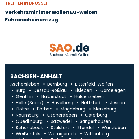
TREFFEN IN BRÜSSEL
Verkehrsminister wollen EU-weiten
Führerscheinentzug
SACHSEN-ANHALT
Aschersleben
Bernburg
Bitterfeld-Wolfen
Burg
Dessau-Roßlau
Eisleben
Gardelegen
Genthin
Halberstadt
Haldensleben
Halle (Saale)
Havelberg
Hettstedt
Jessen
Klötze
Köthen
Magdeburg
Merseburg
Naumburg
Oschersleben
Osterburg
Quedlinburg
Salzwedel
Sangerhausen
Schönebeck
Staßfurt
Stendal
Wanzleben
Weißenfels
Wernigerode
Wittenberg