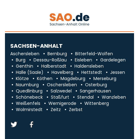
SACHSEN-ANHALT
Aschersleben
Bernburg
Bitterfeld-Wolfen
Burg
Dessau-Roßlau
Eisleben
Gardelegen
Genthin
Halberstadt
Haldensleben
Halle (Saale)
Havelberg
Hettstedt
Jessen
Klötze
Köthen
Magdeburg
Merseburg
Naumburg
Oschersleben
Osterburg
Quedlinburg
Salzwedel
Sangerhausen
Schönebeck
Staßfurt
Stendal
Wanzleben
Weißenfels
Wernigerode
Wittenberg
Wolmirstedt
Zeitz
Zerbst