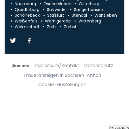
Naumburg
Oschersleben
Osterburg
Quedlinburg
Salzwedel
Sangerhausen
Schönebeck
Staßfurt
Stendal
Wanzleben
Weißenfels
Wernigerode
Wittenberg
Wolmirstedt
Zeitz
Zerbst
Impressum/Kontakt
Datenschutz
Über uns
Traueranzeigen in Sachsen-Anhalt
Cookie-Einstellungen
ANZEIGE 