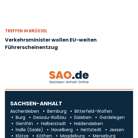
TREFFEN IN BRÜSSEL
Verkehrsminister wollen EU-weiten
Führerscheinentzug
SACHSEN-ANHALT
Aschersleben
Bernburg
Bitterfeld-Wolfen
Burg
Dessau-Roßlau
Eisleben
Gardelegen
Genthin
Halberstadt
Haldensleben
Halle (Saale)
Havelberg
Hettstedt
Jessen
Klötze
Köthen
Magdeburg
Merseburg