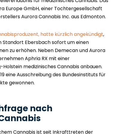
llererlaubnis für medizinisches Cannabis. Das
ora Europe GmbH, einer Tochtergesellschaft
stellers Aurora Cannabis Inc. aus Edmonton.
nabisproduzent, hatte kürzlich angekündigt
,
m Standort Ebersbach sofort um einen
onnen zu erhöhen. Neben Demecan und Aurora
ernehmen Aphria RX mit einer
g-Holstein medizinisches Cannabis anbauen.
9 eine Ausschreibung des Bundesinstituts für
ukte gewonnen.
hfrage nach
Cannabis
hem Cannabis ist seit Inkrafttreten der