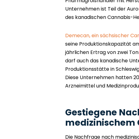
Pharmagroßhändler mit Herste
Unternehmen ist Teil der Aur
des kanadischen Cannabis-Her
Demecan, ein sächsischer Can
seine Produktionskapazität a
jährlichen Ertrag von zwei T
darf auch das kanadische Unt
Produktionsstätte in Schleswi
Diese Unternehmen hatten 201
Arzneimittel und Medizinprod
Gestiegene Nac
medizinischem 
Die Nachfrage nach medizinisc