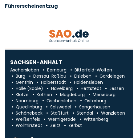
Führerscheinentzug
SACHSEN-ANHALT
Aschersleben
Bernburg
Bitterfeld-Wolfen
Burg
Dessau-Roßlau
Eisleben
Gardelegen
Genthin
Halberstadt
Haldensleben
Halle (Saale)
Havelberg
Hettstedt
Jessen
Klötze
Köthen
Magdeburg
Merseburg
Naumburg
Oschersleben
Osterburg
Quedlinburg
Salzwedel
Sangerhausen
Schönebeck
Staßfurt
Stendal
Wanzleben
Weißenfels
Wernigerode
Wittenberg
Wolmirstedt
Zeitz
Zerbst