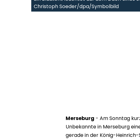
Christoph Soeder/dpa/Symbolbild
Merseburg
- Am Sonntag kurz
Unbekannte in Merseburg einen
gerade in der König-Heinrich-S