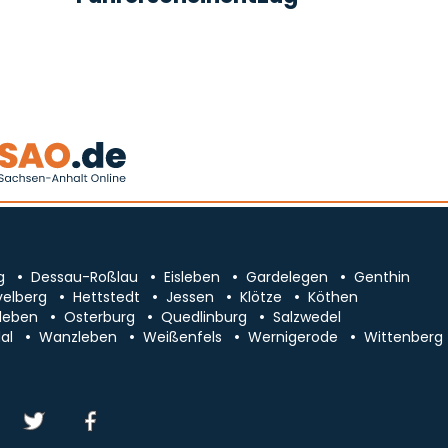
g
Dessau-Roßlau
Eisleben
Gardelegen
Genthin
velberg
Hettstedt
Jessen
Klötze
Köthen
leben
Osterburg
Quedlinburg
Salzwedel
al
Wanzleben
Weißenfels
Wernigerode
Wittenberg