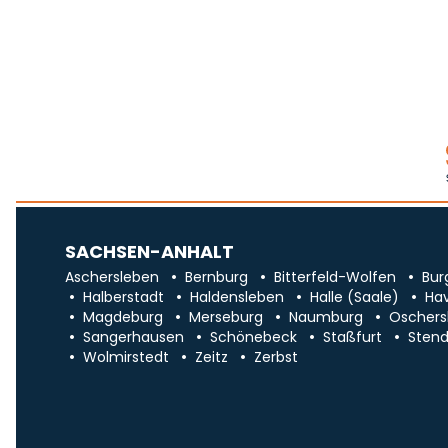
SACHSEN-ANHALT
Aschersleben
Bernburg
Bitterfeld-Wolfen
Bur
Halberstadt
Haldensleben
Halle (Saale)
Ha
Magdeburg
Merseburg
Naumburg
Oschers
Sangerhausen
Schönebeck
Staßfurt
Stend
Wolmirstedt
Zeitz
Zerbst