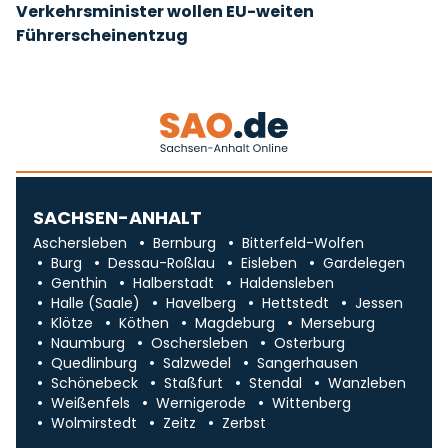
Verkehrsminister wollen EU-weiten
Führerscheinentzug
SACHSEN-ANHALT
Aschersleben
Bernburg
Bitterfeld-Wolfen
Burg
Dessau-Roßlau
Eisleben
Gardelegen
Genthin
Halberstadt
Haldensleben
Halle (Saale)
Havelberg
Hettstedt
Jessen
Klötze
Köthen
Magdeburg
Merseburg
Naumburg
Oschersleben
Osterburg
Quedlinburg
Salzwedel
Sangerhausen
Schönebeck
Staßfurt
Stendal
Wanzleben
Weißenfels
Wernigerode
Wittenberg
Wolmirstedt
Zeitz
Zerbst