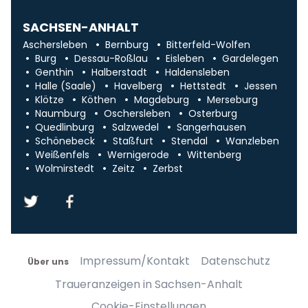
SACHSEN-ANHALT
Aschersleben
Bernburg
Bitterfeld-Wolfen
Burg
Dessau-Roßlau
Eisleben
Gardelegen
Genthin
Halberstadt
Haldensleben
Halle (Saale)
Havelberg
Hettstedt
Jessen
Klötze
Köthen
Magdeburg
Merseburg
Naumburg
Oschersleben
Osterburg
Quedlinburg
Salzwedel
Sangerhausen
Schönebeck
Staßfurt
Stendal
Wanzleben
Weißenfels
Wernigerode
Wittenberg
Wolmirstedt
Zeitz
Zerbst
Impressum/Kontakt
Datenschutz
Über uns
Traueranzeigen in Sachsen-Anhalt
Cookie-Einstellungen