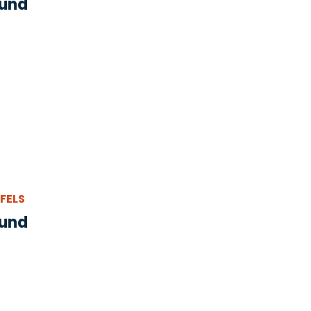
 und
ELS
 und