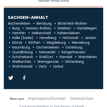
SACHSEN-ANHALT
Aschersleben
Bernburg
Bitterfeld-Wolfen
Burg
Dessau-Roßlau
Eisleben
Gardelegen
Genthin
Halberstadt
Haldensleben
Halle (Saale)
Havelberg
Hettstedt
Jessen
Klötze
Köthen
Magdeburg
Merseburg
Naumburg
Oschersleben
Osterburg
Quedlinburg
Salzwedel
Sangerhausen
Schönebeck
Staßfurt
Stendal
Wanzleben
Weißenfels
Wernigerode
Wittenberg
Wolmirstedt
Zeitz
Zerbst
Impressum/Kontakt
Datenschutz
Über uns
Traueranzeigen in Sachsen-Anhalt