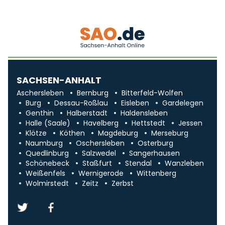
SACHSEN-ANHALT
Aschersleben
Bernburg
Bitterfeld-Wolfen
Burg
Dessau-Roßlau
Eisleben
Gardelegen
Genthin
Halberstadt
Haldensleben
Halle (Saale)
Havelberg
Hettstedt
Jessen
Klötze
Köthen
Magdeburg
Merseburg
Naumburg
Oschersleben
Osterburg
Quedlinburg
Salzwedel
Sangerhausen
Schönebeck
Staßfurt
Stendal
Wanzleben
Weißenfels
Wernigerode
Wittenberg
Wolmirstedt
Zeitz
Zerbst