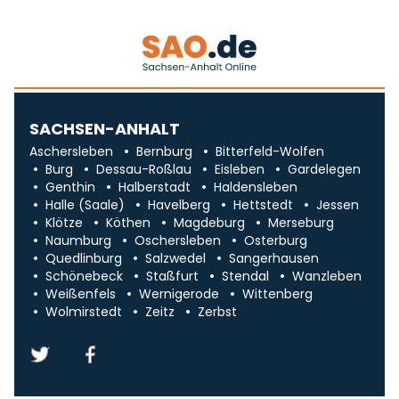
SACHSEN-ANHALT
Aschersleben
Bernburg
Bitterfeld-Wolfen
Burg
Dessau-Roßlau
Eisleben
Gardelegen
Genthin
Halberstadt
Haldensleben
Halle (Saale)
Havelberg
Hettstedt
Jessen
Klötze
Köthen
Magdeburg
Merseburg
Naumburg
Oschersleben
Osterburg
Quedlinburg
Salzwedel
Sangerhausen
Schönebeck
Staßfurt
Stendal
Wanzleben
Weißenfels
Wernigerode
Wittenberg
Wolmirstedt
Zeitz
Zerbst