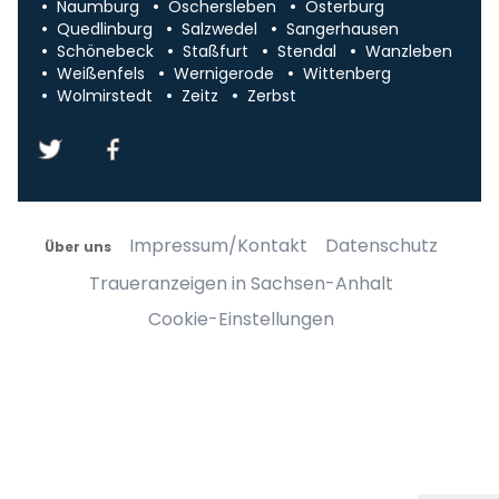
Naumburg
Oschersleben
Osterburg
Quedlinburg
Salzwedel
Sangerhausen
Schönebeck
Staßfurt
Stendal
Wanzleben
Weißenfels
Wernigerode
Wittenberg
Wolmirstedt
Zeitz
Zerbst
Impressum/Kontakt
Datenschutz
Über uns
Traueranzeigen in Sachsen-Anhalt
Cookie-Einstellungen