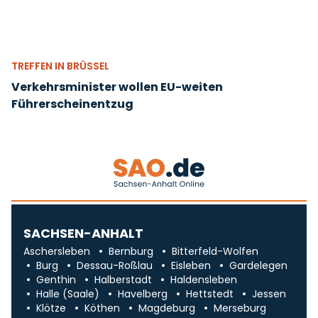
TREFFEN IN BRÜSSEL
Verkehrsminister wollen EU-weiten
Führerscheinentzug
SACHSEN-ANHALT
Aschersleben
Bernburg
Bitterfeld-Wolfen
Burg
Dessau-Roßlau
Eisleben
Gardelegen
Genthin
Halberstadt
Haldensleben
Halle (Saale)
Havelberg
Hettstedt
Jessen
Klötze
Köthen
Magdeburg
Merseburg