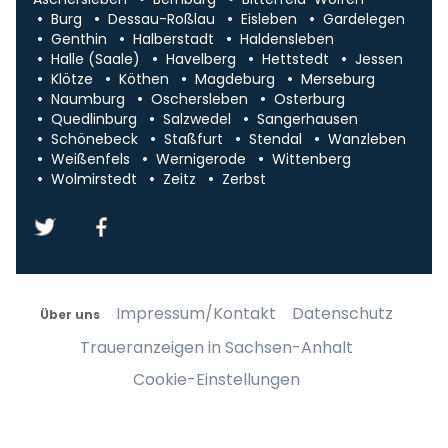
Burg
Dessau-Roßlau
Eisleben
Gardelegen
Genthin
Halberstadt
Haldensleben
Halle (Saale)
Havelberg
Hettstedt
Jessen
Klötze
Köthen
Magdeburg
Merseburg
Naumburg
Oschersleben
Osterburg
Quedlinburg
Salzwedel
Sangerhausen
Schönebeck
Staßfurt
Stendal
Wanzleben
Weißenfels
Wernigerode
Wittenberg
Wolmirstedt
Zeitz
Zerbst
Impressum/Kontakt
Datenschutz
Über uns
Traueranzeigen in Sachsen-Anhalt
Cookie-Einstellungen