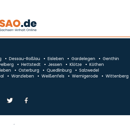
g
Dessau-Roßlau
Eisleben
Gardelegen
Genthin
velberg
Hettstedt
Jessen
Klötze
Köthen
leben
Osterburg
Quedlinburg
Salzwedel
al
Wanzleben
Weißenfels
Wernigerode
Wittenberg
essum/Kontakt
Datenschutz