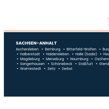
SACHSEN-ANHALT
Aschersleben
Bernburg
Bitterfeld-Wolfen
Bur
Halberstadt
Haldensleben
Halle (Saale)
Ha
Magdeburg
Merseburg
Naumburg
Oschers
Sangerhausen
Schönebeck
Staßfurt
Stend
Wolmirstedt
Zeitz
Zerbst
Impr
Über uns