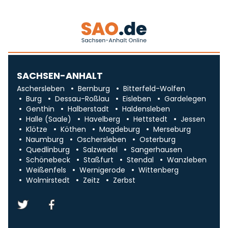
SACHSEN-ANHALT
Aschersleben
Bernburg
Bitterfeld-Wolfen
Burg
Dessau-Roßlau
Eisleben
Gardelegen
Genthin
Halberstadt
Haldensleben
Halle (Saale)
Havelberg
Hettstedt
Jessen
Klötze
Köthen
Magdeburg
Merseburg
Naumburg
Oschersleben
Osterburg
Quedlinburg
Salzwedel
Sangerhausen
Schönebeck
Staßfurt
Stendal
Wanzleben
Weißenfels
Wernigerode
Wittenberg
Wolmirstedt
Zeitz
Zerbst