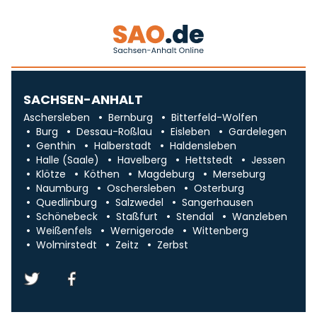
SACHSEN-ANHALT
Aschersleben
Bernburg
Bitterfeld-Wolfen
Burg
Dessau-Roßlau
Eisleben
Gardelegen
Genthin
Halberstadt
Haldensleben
Halle (Saale)
Havelberg
Hettstedt
Jessen
Klötze
Köthen
Magdeburg
Merseburg
Naumburg
Oschersleben
Osterburg
Quedlinburg
Salzwedel
Sangerhausen
Schönebeck
Staßfurt
Stendal
Wanzleben
Weißenfels
Wernigerode
Wittenberg
Wolmirstedt
Zeitz
Zerbst