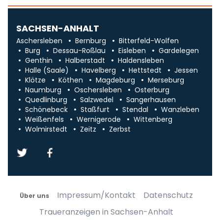
SACHSEN-ANHALT
Aschersleben
Bernburg
Bitterfeld-Wolfen
Burg
Dessau-Roßlau
Eisleben
Gardelegen
Genthin
Halberstadt
Haldensleben
Halle (Saale)
Havelberg
Hettstedt
Jessen
Klötze
Köthen
Magdeburg
Merseburg
Naumburg
Oschersleben
Osterburg
Quedlinburg
Salzwedel
Sangerhausen
Schönebeck
Staßfurt
Stendal
Wanzleben
Weißenfels
Wernigerode
Wittenberg
Wolmirstedt
Zeitz
Zerbst
Impressum/Kontakt
Datenschutz
Über uns
Traueranzeigen in Sachsen-Anhalt