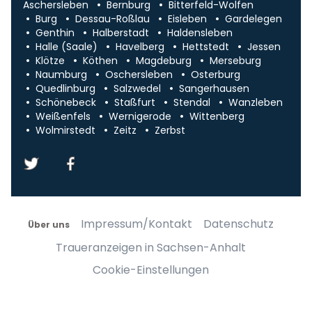
Aschersleben
Bernburg
Bitterfeld-Wolfen
Burg
Dessau-Roßlau
Eisleben
Gardelegen
Genthin
Halberstadt
Haldensleben
Halle (Saale)
Havelberg
Hettstedt
Jessen
Klötze
Köthen
Magdeburg
Merseburg
Naumburg
Oschersleben
Osterburg
Quedlinburg
Salzwedel
Sangerhausen
Schönebeck
Staßfurt
Stendal
Wanzleben
Weißenfels
Wernigerode
Wittenberg
Wolmirstedt
Zeitz
Zerbst
Impressum/Kontakt
Datenschutz
Über uns
Traueranzeigen in Sachsen-Anhalt
Cookie-Einstellungen