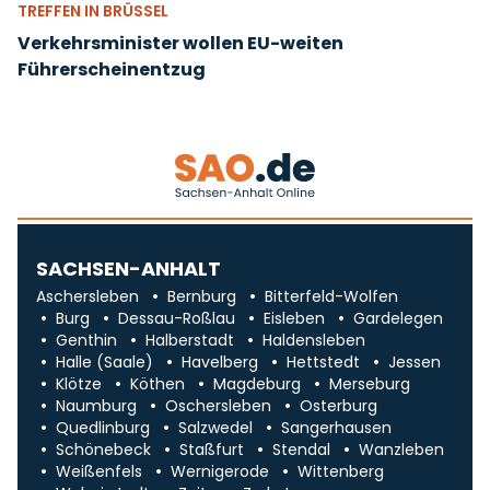
TREFFEN IN BRÜSSEL
Verkehrsminister wollen EU-weiten
Führerscheinentzug
SACHSEN-ANHALT
Aschersleben
Bernburg
Bitterfeld-Wolfen
Burg
Dessau-Roßlau
Eisleben
Gardelegen
Genthin
Halberstadt
Haldensleben
Halle (Saale)
Havelberg
Hettstedt
Jessen
Klötze
Köthen
Magdeburg
Merseburg
Naumburg
Oschersleben
Osterburg
Quedlinburg
Salzwedel
Sangerhausen
Schönebeck
Staßfurt
Stendal
Wanzleben
Weißenfels
Wernigerode
Wittenberg