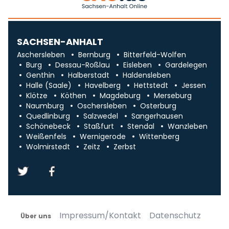
SACHSEN-ANHALT
Aschersleben
Bernburg
Bitterfeld-Wolfen
Burg
Dessau-Roßlau
Eisleben
Gardelegen
Genthin
Halberstadt
Haldensleben
Halle (Saale)
Havelberg
Hettstedt
Jessen
Klötze
Köthen
Magdeburg
Merseburg
Naumburg
Oschersleben
Osterburg
Quedlinburg
Salzwedel
Sangerhausen
Schönebeck
Staßfurt
Stendal
Wanzleben
Weißenfels
Wernigerode
Wittenberg
Wolmirstedt
Zeitz
Zerbst
Impressum/Kontakt
Datenschutz
Über uns